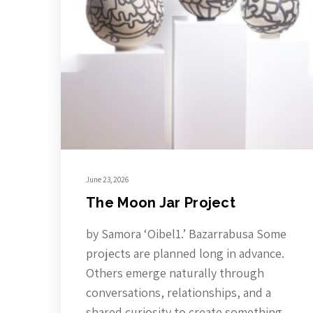
June 23, 2026
The Moon Jar Project
by Samora ‘Oibel1.’ Bazarrabusa Some
projects are planned long in advance.
Others emerge naturally through
conversations, relationships, and a
shared curiosity to create something